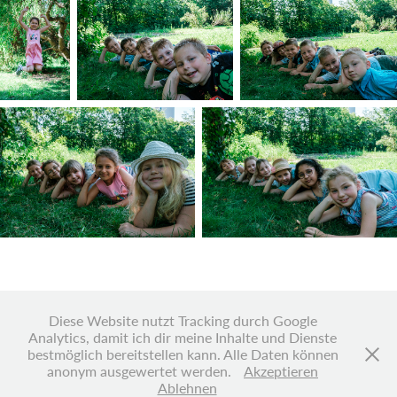
Diese Website nutzt Tracking durch Google
Analytics, damit ich dir meine Inhalte und Dienste
Vielen Dank für deinen Besuch!
bestmöglich bereitstellen kann. Alle Daten können
Ich würde mich freuen, wenn Du mal wieder vorbeischaust.
anonym ausgewertet werden.
Akzeptieren
Ablehnen